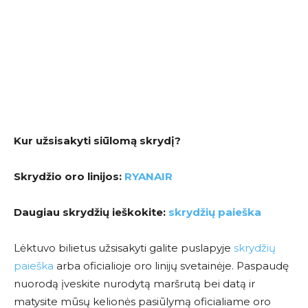
Kur užsisakyti siūlomą skrydį?
Skrydžio oro linijos:
RYANAIR
Daugiau skrydžių ieškokite:
skrydžių paieška
Lėktuvo bilietus užsisakyti galite puslapyje
skrydžių
paieška
arba oficialioje oro linijų svetainėje. Paspaudę
nuorodą įveskite nurodytą maršrutą bei datą ir
matysite mūsų kelionės pasiūlymą oficialiame oro