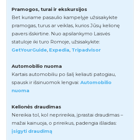
Pramogos, turai ir ekskursijos
Bet kuriame pasaulio kampelyje užsisakykite
pramogas, turus ar veiklas, kurios Jūsų kelionę
pavers išskirtine. Nuo apsilankymo Laisvės
statuloje iki turo Romoje, užsisakykite:
GetYourGuide
,
Expedia
,
Tripadvisor
Automobilio nuoma
Kartais automobiliu po šalį keliauti patogiau,
spausk ir išsinuomok lengvai:
Automobilio
nuoma
Kelionės draudimas
Nereikia tol, kol neprireikia, įprastai draudimas –
mažai kainuoja, o prireikus, padengia išlaidas:
įsigyti draudimą