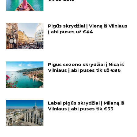
Pigūs skrydžiai į Vieną iš Vilniaus
į abi puses už €44
Pigūs sezono skrydžiai į Nicą iš
Vilniaus į abi puses tik už €86
Labai pigūs skrydžiai į Milaną iš
Vilniaus į abi puses tik €33