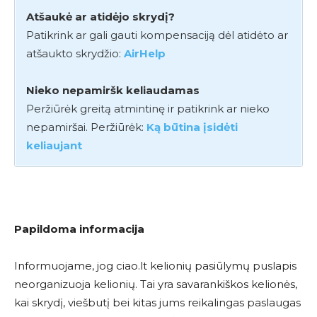
Atšaukė ar atidėjo skrydį?
Patikrink ar gali gauti kompensaciją dėl atidėto ar
atšaukto skrydžio:
AirHelp
Nieko nepamiršk keliaudamas
Peržiūrėk greitą atmintinę ir patikrink ar nieko
nepamiršai. Peržiūrėk:
Ką būtina įsidėti
keliaujant
Papildoma informacija
Informuojame, jog ciao.lt kelionių pasiūlymų puslapis
neorganizuoja kelionių. Tai yra savarankiškos kelionės,
kai skrydį, viešbutį bei kitas jums reikalingas paslaugas