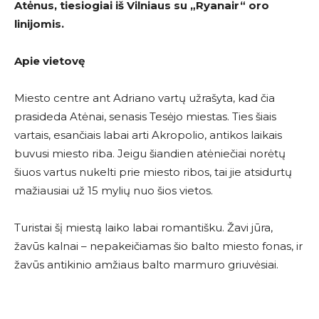
Atėnus, tiesiogiai iš Vilniaus su
„Ryanair
“
oro
linijomis.
Apie vietovę
Miesto centre ant Adriano vartų užrašyta, kad čia
prasideda Atėnai, senasis Tesėjo miestas. Ties šiais
vartais, esančiais labai arti Akropolio, antikos laikais
buvusi miesto riba. Jeigu šiandien atėniečiai norėtų
šiuos vartus nukelti prie miesto ribos, tai jie atsidurtų
mažiausiai už 15 mylių nuo šios vietos.
Turistai šį miestą laiko labai romantišku. Žavi jūra,
žavūs kalnai – nepakeičiamas šio balto miesto fonas, ir
žavūs antikinio amžiaus balto marmuro griuvėsiai.