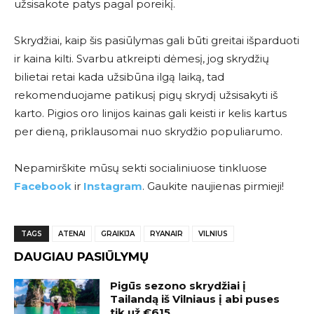
užsisakote patys pagal poreikį.
Skrydžiai, kaip šis pasiūlymas gali būti greitai išparduoti
ir kaina kilti. Svarbu atkreipti dėmesį, jog skrydžių
bilietai retai kada užsibūna ilgą laiką, tad
rekomenduojame patikusį pigų skrydį užsisakyti iš
karto. Pigios oro linijos kainas gali keisti ir kelis kartus
per dieną, priklausomai nuo skrydžio populiarumo.
Nepamirškite mūsų sekti socialiniuose tinkluose
Facebook
ir
Instagram
. Gaukite naujienas pirmieji!
TAGS
ATENAI
GRAIKIJA
RYANAIR
VILNIUS
DAUGIAU PASIŪLYMŲ
Pigūs sezono skrydžiai į
Tailandą iš Vilniaus į abi puses
tik už €615