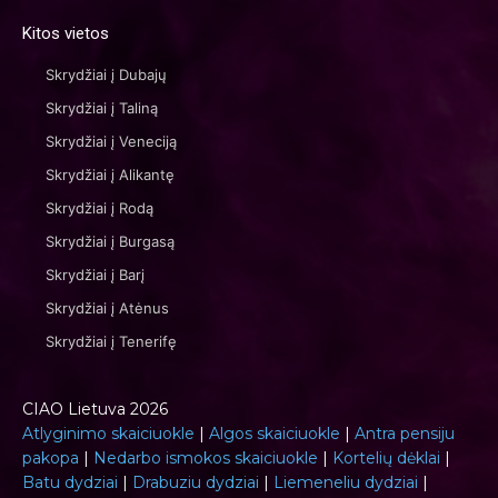
Kitos vietos
Skrydžiai į Dubajų
Skrydžiai į Taliną
Skrydžiai į Veneciją
Skrydžiai į Alikantę
Skrydžiai į Rodą
Skrydžiai į Burgasą
Skrydžiai į Barį
Skrydžiai į Atėnus
Skrydžiai į Tenerifę
CIAO Lietuva 2026
Atlyginimo skaiciuokle
|
Algos skaiciuokle
|
Antra pensiju
pakopa
|
Nedarbo ismokos skaiciuokle
|
Kortelių dėklai
|
Batu dydziai
|
Drabuziu dydziai
|
Liemeneliu dydziai
|