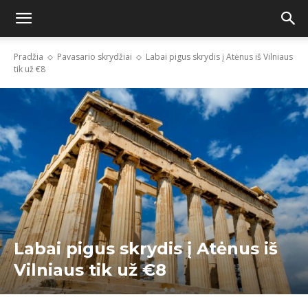
Pradžia
Pavasario skrydžiai
Labai pigus skrydis į Atėnus iš Vilniaus
tik už €8
Labai pigus skrydis į Atėnus iš
Vilniaus tik už €8