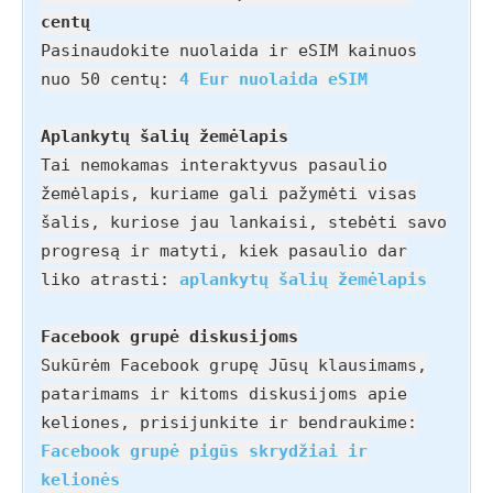
centų
Pasinaudokite nuolaida ir eSIM kainuos
nuo 50 centų:
4 Eur nuolaida eSIM
Aplankytų šalių žemėlapis
Tai nemokamas interaktyvus pasaulio
žemėlapis, kuriame gali pažymėti visas
šalis, kuriose jau lankaisi, stebėti savo
progresą ir matyti, kiek pasaulio dar
liko atrasti:
aplankytų šalių žemėlapis
Facebook grupė diskusijoms
Sukūrėm Facebook grupę Jūsų klausimams,
patarimams ir kitoms diskusijoms apie
keliones, prisijunkite ir bendraukime:
Facebook grupė pigūs skrydžiai ir
kelionės