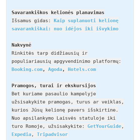
Savarankiškos kelionės planavimas
Išsamus gidas:
Kaip suplanuoti kelionę
savarankiškai: nuo idėjos iki išvykimo
Nakvynė
Rinkitės tarp didžiausių ir
populiariausių apgyvendinimo platformų:
Booking.com
,
Agoda
,
Hotels.com
Pramogos, turai ir ekskursijos
Bet kuriame pasaulio kampelyje
užsisakykite pramogas, turus ar veiklas,
kurios Jūsų kelionę pavers išskirtine.
Nuo apsilankymo Laisvės statuloje iki
turo Romoje, užsisakykite:
GetYourGuide
,
Expedia
,
Tripadvisor