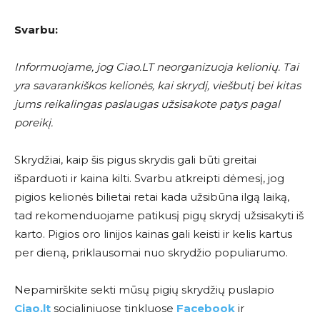
Svarbu:
Informuojame, jog Ciao.LT neorganizuoja kelionių. Tai
yra savarankiškos kelionės, kai skrydį, viešbutį bei kitas
jums reikalingas paslaugas užsisakote patys pagal
poreikį.
Skrydžiai, kaip šis pigus skrydis gali būti greitai
išparduoti ir kaina kilti. Svarbu atkreipti dėmesį, jog
pigios kelionės bilietai retai kada užsibūna ilgą laiką,
tad rekomenduojame patikusį pigų skrydį užsisakyti iš
karto. Pigios oro linijos kainas gali keisti ir kelis kartus
per dieną, priklausomai nuo skrydžio populiarumo.
Nepamirškite sekti mūsų pigių skrydžių puslapio
Ciao.lt
socialiniuose tinkluose
Facebook
ir