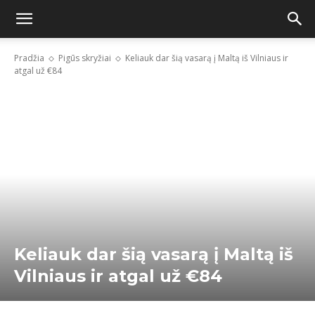
Pradžia
Pigūs skryžiai
Keliauk dar šią vasarą į Maltą iš Vilniaus ir
atgal už €84
Keliauk dar šią vasarą į Maltą iš
Vilniaus ir atgal už €84