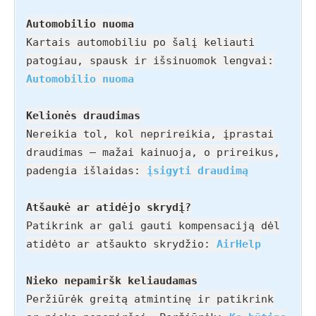
Automobilio nuoma
Kartais automobiliu po šalį keliauti
patogiau, spausk ir išsinuomok lengvai:
Automobilio nuoma
Kelionės draudimas
Nereikia tol, kol neprireikia, įprastai
draudimas – mažai kainuoja, o prireikus,
padengia išlaidas:
įsigyti draudimą
Atšaukė ar atidėjo skrydį?
Patikrink ar gali gauti kompensaciją dėl
atidėto ar atšaukto skrydžio:
AirHelp
Nieko nepamiršk keliaudamas
Peržiūrėk greitą atmintinę ir patikrink