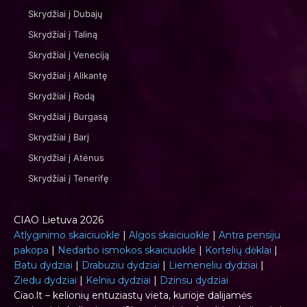
Skrydžiai į Dubajų
Skrydžiai į Taliną
Skrydžiai į Veneciją
Skrydžiai į Alikantę
Skrydžiai į Rodą
Skrydžiai į Burgasą
Skrydžiai į Barį
Skrydžiai į Atėnus
Skrydžiai į Tenerifę
CIAO Lietuva 2026
Atlyginimo skaiciuokle
|
Algos skaiciuokle
|
Antra pensiju
pakopa
|
Nedarbo ismokos skaiciuokle
|
Kortelių dėklai
|
Batu dydziai
|
Drabuziu dydziai
|
Liemeneliu dydziai
|
Ziedu dydziai
|
Kelniu dydziai
|
Dzinsu dydziai
Ciao.lt – kelionių entuziastų vieta, kurioje dalijamės