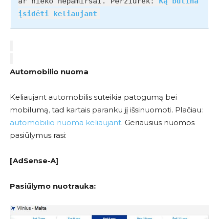
ar nieko nepamiršai. Peržiūrėk:
Ką būtina
įsidėti keliaujant
Automobilio nuoma
Keliaujant automobilis suteikia patogumą bei
mobilumą, tad kartais paranku jį išsinuomoti. Plačiau:
automobilio nuoma keliaujant
. Geriausius nuomos
pasiūlymus rasi:
[AdSense-A]
Pasiūlymo nuotrauka: