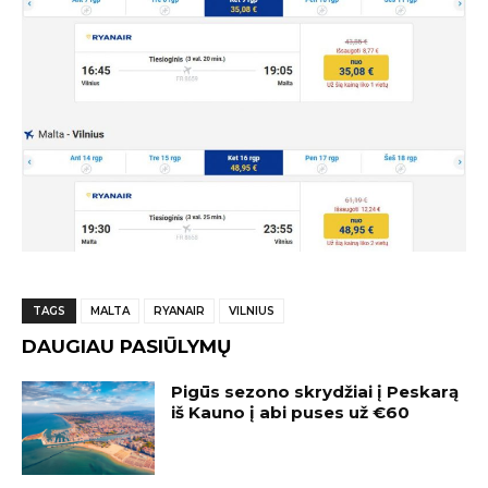
TAGS
MALTA
RYANAIR
VILNIUS
DAUGIAU PASIŪLYMŲ
Pigūs sezono skrydžiai į Peskarą
iš Kauno į abi puses už €60