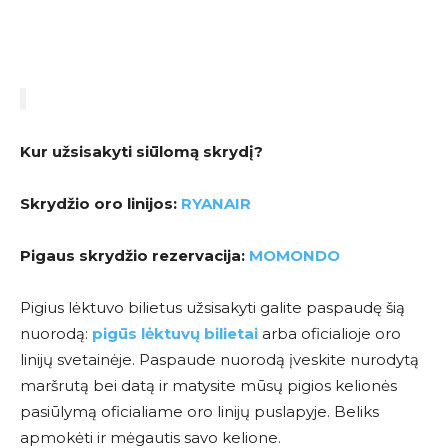
Kur užsisakyti siūlomą skrydį?
Skrydžio oro linijos:
RYANAIR
Pigaus skrydžio rezervacija:
MOMONDO
Pigius lėktuvo bilietus užsisakyti galite paspaudę šią
nuorodą:
pigūs lėktuvų bilietai
arba oficialioje oro
linijų svetainėje. Paspaude nuorodą įveskite nurodytą
maršrutą bei datą ir matysite mūsų pigios kelionės
pasiūlymą oficialiame oro linijų puslapyje. Beliks
apmokėti ir mėgautis savo kelione.