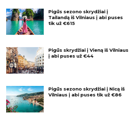
Pigūs sezono skrydžiai į
Tailandą iš Vilniaus į abi puses
tik už €615
Pigūs skrydžiai į Vieną iš Vilniaus
į abi puses už €44
Pigūs sezono skrydžiai į Nicą iš
Vilniaus į abi puses tik už €86