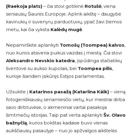
(Raekoja plats)
– čia stovi gotikinė
Rotušė
, viena
seniausių Šiaurės Europoje. Aplink aikštę – daugybė
kavinukių ir suvenyrų parduotuvių, ypač žavi žiemos
metu, kai čia vyksta
Kalėdų mugė
.
Nepamirškite aplankyti
Tomošų (Toompea) kalvos
,
nuo kurios atsiveria puikus vaizdas į miestą. Čia stovi
Aleksandro Nevskio katedra
, įspūdinga stačiatikių
šventovė su aukso kupolais, bei
Toompea pilis
,
kurioje šiandien įsikūręs Estijos parlamentas.
Užsukite į
Katarinos pasažą (Katariina Käik)
– vieną
fotogeniškiausių senamiesčio vietų, kur meistrai dirba
savo dirbtuvėse, o akmeniniai vartai pasakoja
šimtmečių istorijas. Taip pat verta aplankyti
Šv. Olavo
bažnyčią
, kurios bokštas kadaise buvo vienas
aukščiausių pasaulyje – nuo jo apžvalgos aikštelės