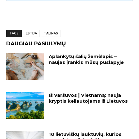
TAGS
ESTIJA
TALINAS
DAUGIAU PASIŪLYMŲ
Aplankytų šalių žemėlapis –
naujas įrankis mūsų puslapyje
Iš Varšuvos į Vietnamą: nauja
kryptis keliautojams iš Lietuvos
10 lietuviškų lauktuvių, kurios