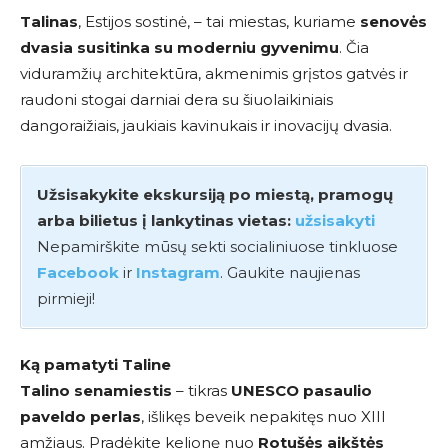
Talinas
, Estijos sostinė, – tai miestas, kuriame
senovės
dvasia susitinka su moderniu gyvenimu
. Čia
viduramžių architektūra, akmenimis grįstos gatvės ir
raudoni stogai darniai dera su šiuolaikiniais
dangoraižiais, jaukiais kavinukais ir inovacijų dvasia.
Užsisakykite ekskursiją po miestą, pramogų
arba bilietus į lankytinas vietas:
užsisakyti
Nepamirškite mūsų sekti socialiniuose tinkluose
Facebook
ir
Instagram
. Gaukite naujienas
pirmieji!
Ką pamatyti Taline
Talino senamiestis
– tikras
UNESCO pasaulio
paveldo perlas
, išlikęs beveik nepakitęs nuo XIII
amžiaus. Pradėkite kelionę nuo
Rotušės aikštės