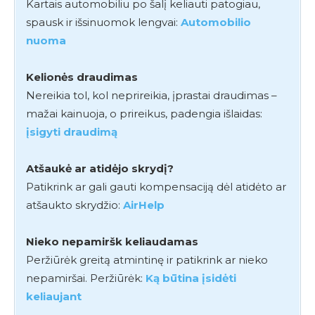
Kartais automobiliu po šalį keliauti patogiau,
spausk ir išsinuomok lengvai:
Automobilio
nuoma
Kelionės draudimas
Nereikia tol, kol neprireikia, įprastai draudimas –
mažai kainuoja, o prireikus, padengia išlaidas:
įsigyti draudimą
Atšaukė ar atidėjo skrydį?
Patikrink ar gali gauti kompensaciją dėl atidėto ar
atšaukto skrydžio:
AirHelp
Nieko nepamiršk keliaudamas
Peržiūrėk greitą atmintinę ir patikrink ar nieko
nepamiršai. Peržiūrėk:
Ką būtina įsidėti
keliaujant