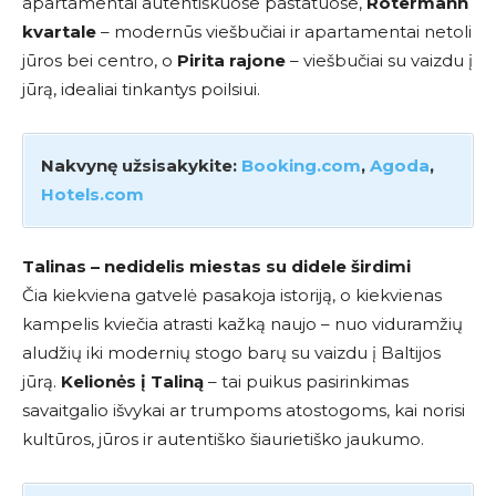
apartamentai autentiškuose pastatuose,
Rotermann
kvartale
– modernūs viešbučiai ir apartamentai netoli
jūros bei centro, o
Pirita rajone
– viešbučiai su vaizdu į
jūrą, idealiai tinkantys poilsiui.
Nakvynę užsisakykite:
Booking.com
,
Agoda
,
Hotels.com
Talinas – nedidelis miestas su didele širdimi
Čia kiekviena gatvelė pasakoja istoriją, o kiekvienas
kampelis kviečia atrasti kažką naujo – nuo viduramžių
aludžių iki modernių stogo barų su vaizdu į Baltijos
jūrą.
Kelionės į Taliną
– tai puikus pasirinkimas
savaitgalio išvykai ar trumpoms atostogoms, kai norisi
kultūros, jūros ir autentiško šiaurietiško jaukumo.