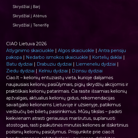
Skrydžiai į Barį
Skrydžiai į Atėnus
Skrydžiai į Tenerifę
CIAO Lietuva 2026
Atlyginimo skaiciuokle
|
Algos skaiciuokle
|
Antra pensiju
pakopa
|
Nedarbo ismokos skaiciuokle
|
Kortelių dėklai
|
Batu dydziai
|
Drabuziu dydziai
|
Liemeneliu dydziai
|
Ziedu dydziai
|
Kelniu dydziai
|
Dzinsu dydziai
Ciao.lt – kelionių entuziastų vieta, kurioje dalijamės
naujausiais kelionių pasiūlymais, pigių skrydžių akcijomis ir
praktiškais kelionių patarimais. Čia rasite išsamias kelionių
apžvalgas, aktualius kelionių gidus, rekomendacijas
savaitgalio kelionėms Lietuvoje ir užsienyje, patikimus
viešbučių bei bilietų pasirinkimus. Mūsų tikslas – padėti
kiekvienam atrasti geriausius maršrutus, suplanuoti
atostogas, rasti paskutinės minutės keliones ar išskirtinius
poilsinių kelionių pasiūlymus. Prisijunkite prie ciao.lt