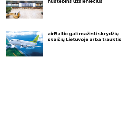
nustebins užsieniečius
airBaltic gali mažinti skrydžių
skaičių Lietuvoje arba trauktis