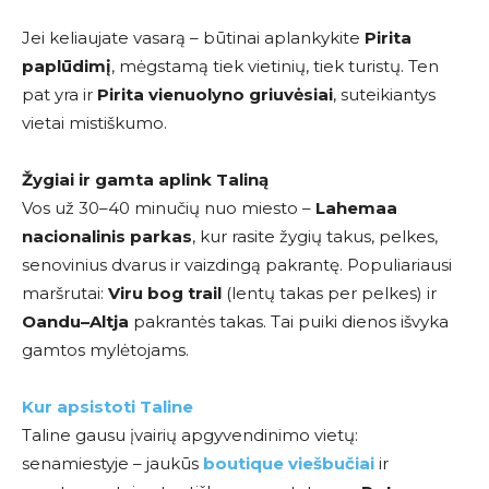
Jei keliaujate vasarą – būtinai aplankykite
Pirita
paplūdimį
, mėgstamą tiek vietinių, tiek turistų. Ten
pat yra ir
Pirita vienuolyno griuvėsiai
, suteikiantys
vietai mistiškumo.
Žygiai ir gamta aplink Taliną
Vos už 30–40 minučių nuo miesto –
Lahemaa
nacionalinis parkas
, kur rasite žygių takus, pelkes,
senovinius dvarus ir vaizdingą pakrantę. Populiariausi
maršrutai:
Viru bog trail
(lentų takas per pelkes) ir
Oandu–Altja
pakrantės takas. Tai puiki dienos išvyka
gamtos mylėtojams.
Kur apsistoti Taline
Taline gausu įvairių apgyvendinimo vietų:
senamiestyje – jaukūs
boutique viešbučiai
ir