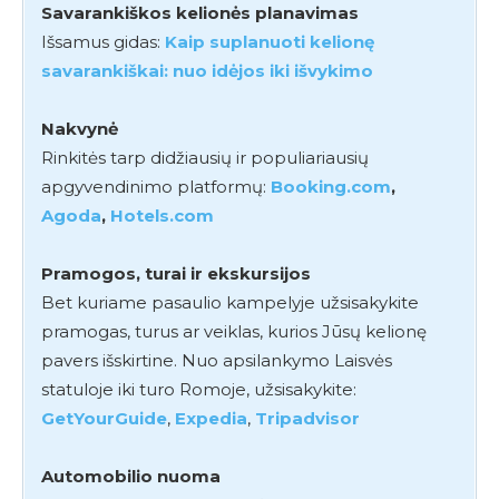
Savarankiškos kelionės planavimas
Išsamus gidas:
Kaip suplanuoti kelionę
savarankiškai: nuo idėjos iki išvykimo
Nakvynė
Rinkitės tarp didžiausių ir populiariausių
apgyvendinimo platformų:
Booking.com
,
Agoda
,
Hotels.com
Pramogos, turai ir ekskursijos
Bet kuriame pasaulio kampelyje užsisakykite
pramogas, turus ar veiklas, kurios Jūsų kelionę
pavers išskirtine. Nuo apsilankymo Laisvės
statuloje iki turo Romoje, užsisakykite:
GetYourGuide
,
Expedia
,
Tripadvisor
Automobilio nuoma