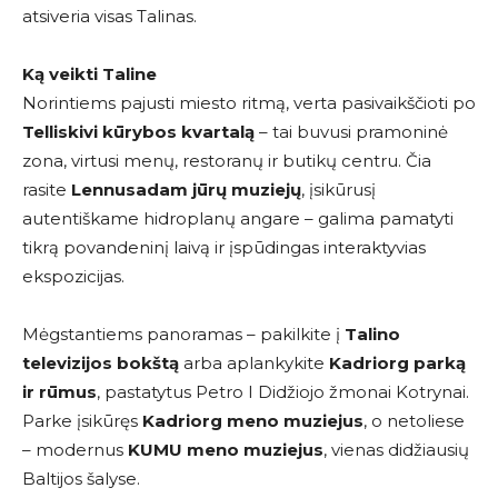
atsiveria visas Talinas.
Ką veikti Taline
Norintiems pajusti miesto ritmą, verta pasivaikščioti po
Telliskivi kūrybos kvartalą
– tai buvusi pramoninė
zona, virtusi menų, restoranų ir butikų centru. Čia
rasite
Lennusadam jūrų muziejų
, įsikūrusį
autentiškame hidroplanų angare – galima pamatyti
tikrą povandeninį laivą ir įspūdingas interaktyvias
ekspozicijas.
Mėgstantiems panoramas – pakilkite į
Talino
televizijos bokštą
arba aplankykite
Kadriorg parką
ir rūmus
, pastatytus Petro I Didžiojo žmonai Kotrynai.
Parke įsikūręs
Kadriorg meno muziejus
, o netoliese
– modernus
KUMU meno muziejus
, vienas didžiausių
Baltijos šalyse.