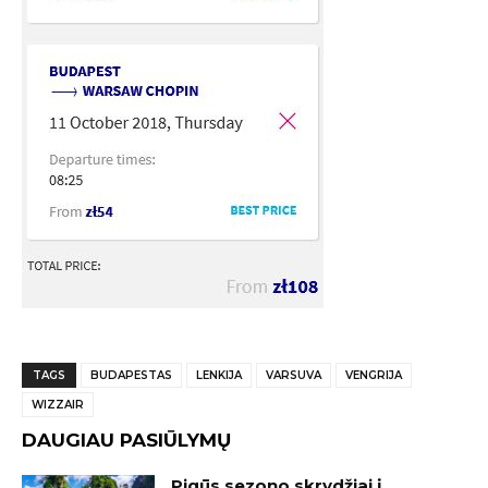
TAGS
BUDAPESTAS
LENKIJA
VARSUVA
VENGRIJA
WIZZAIR
DAUGIAU PASIŪLYMŲ
Pigūs sezono skrydžiai į