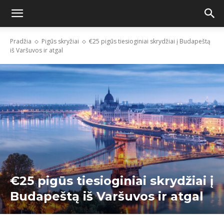
Pradžia
Pigūs skryžiai
€25 pigūs tiesioginiai skrydžiai į Budapeštą
iš Varšuvos ir atgal
€25 pigūs tiesioginiai skrydžiai į
Budapeštą iš Varšuvos ir atgal