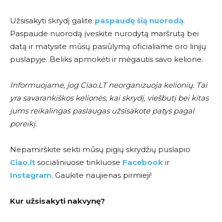
Užsisakyti skrydį galite
paspaudę šią nuorodą
.
Paspaude nuorodą įveskite nurodytą maršrutą bei
datą ir matysite mūsų pasiūlymą oficialiame oro linijų
puslapyje. Beliks apmokėti ir mėgautis savo kelione.
Informuojame, jog Ciao.LT neorganizuoja kelionių. Tai
yra savarankiškos kelionės, kai skrydį, viešbutį bei kitas
jums reikalingas paslaugas užsisakote patys pagal
poreikį.
Nepamirškite sekti mūsų pigių skrydžių puslapio
Ciao.lt
socialiniuose tinkluose
Facebook
ir
Instagram
. Gaukite naujienas pirmieji!
Kur užsisakyti nakvynę?