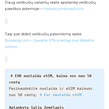
Daug viešbučių variantų rasite apsilankę viešbučių
paieškos sistemoje –
Hotelscombined.com
Taip pat didelį viešbučių pasirinkimą rasite:
Booking.com – Gaukite 10% premiją nuo išleistos
sumos
4 EUR nuolaida eSIM, kaina vos nuo 50
centų
Pasinaudokite nuolaida ir eSIM kainuos
nuo 50 centų:
4 Eur nuolaida eSIM
Aplankytų šalių žemėlapis