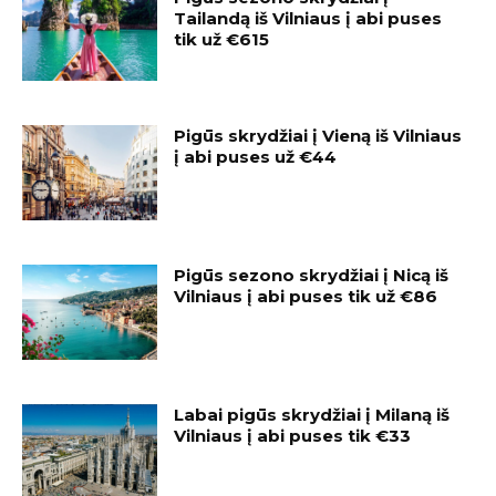
Tailandą iš Vilniaus į abi puses
tik už €615
Pigūs skrydžiai į Vieną iš Vilniaus
į abi puses už €44
Pigūs sezono skrydžiai į Nicą iš
Vilniaus į abi puses tik už €86
Labai pigūs skrydžiai į Milaną iš
Vilniaus į abi puses tik €33