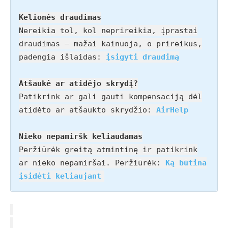
Kelionės draudimas
Nereikia tol, kol neprireikia, įprastai
draudimas – mažai kainuoja, o prireikus,
padengia išlaidas:
įsigyti draudimą
Atšaukė ar atidėjo skrydį?
Patikrink ar gali gauti kompensaciją dėl
atidėto ar atšaukto skrydžio:
AirHelp
Nieko nepamiršk keliaudamas
Peržiūrėk greitą atmintinę ir patikrink
ar nieko nepamiršai. Peržiūrėk:
Ką būtina
įsidėti keliaujant