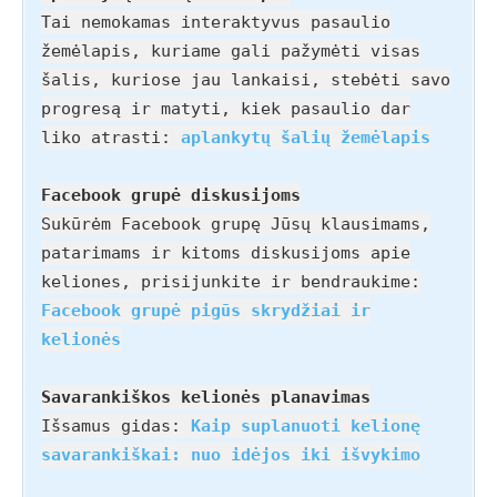
Tai nemokamas interaktyvus pasaulio
žemėlapis, kuriame gali pažymėti visas
šalis, kuriose jau lankaisi, stebėti savo
progresą ir matyti, kiek pasaulio dar
liko atrasti:
aplankytų šalių žemėlapis
Facebook grupė diskusijoms
Sukūrėm Facebook grupę Jūsų klausimams,
patarimams ir kitoms diskusijoms apie
keliones, prisijunkite ir bendraukime:
Facebook grupė pigūs skrydžiai ir
kelionės
Savarankiškos kelionės planavimas
Išsamus gidas:
Kaip suplanuoti kelionę
savarankiškai: nuo idėjos iki išvykimo