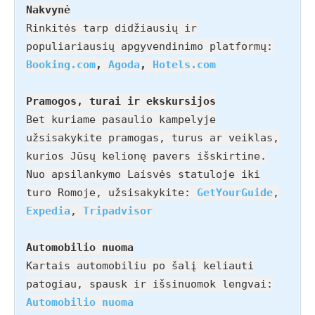
Nakvynė
Rinkitės tarp didžiausių ir
populiariausių apgyvendinimo platformų:
Booking.com
,
Agoda
,
Hotels.com
Pramogos, turai ir ekskursijos
Bet kuriame pasaulio kampelyje
užsisakykite pramogas, turus ar veiklas,
kurios Jūsų kelionę pavers išskirtine.
Nuo apsilankymo Laisvės statuloje iki
turo Romoje, užsisakykite:
GetYourGuide
,
Expedia
,
Tripadvisor
Automobilio nuoma
Kartais automobiliu po šalį keliauti
patogiau, spausk ir išsinuomok lengvai:
Automobilio nuoma