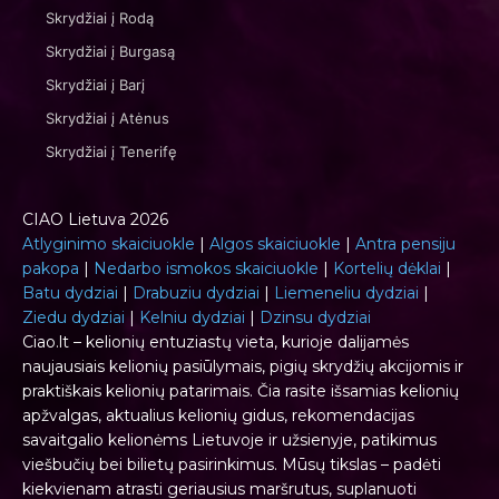
Skrydžiai į Rodą
Skrydžiai į Burgasą
Skrydžiai į Barį
Skrydžiai į Atėnus
Skrydžiai į Tenerifę
CIAO Lietuva 2026
Atlyginimo skaiciuokle
|
Algos skaiciuokle
|
Antra pensiju
pakopa
|
Nedarbo ismokos skaiciuokle
|
Kortelių dėklai
|
Batu dydziai
|
Drabuziu dydziai
|
Liemeneliu dydziai
|
Ziedu dydziai
|
Kelniu dydziai
|
Dzinsu dydziai
Ciao.lt – kelionių entuziastų vieta, kurioje dalijamės
naujausiais kelionių pasiūlymais, pigių skrydžių akcijomis ir
praktiškais kelionių patarimais. Čia rasite išsamias kelionių
apžvalgas, aktualius kelionių gidus, rekomendacijas
savaitgalio kelionėms Lietuvoje ir užsienyje, patikimus
viešbučių bei bilietų pasirinkimus. Mūsų tikslas – padėti
kiekvienam atrasti geriausius maršrutus, suplanuoti