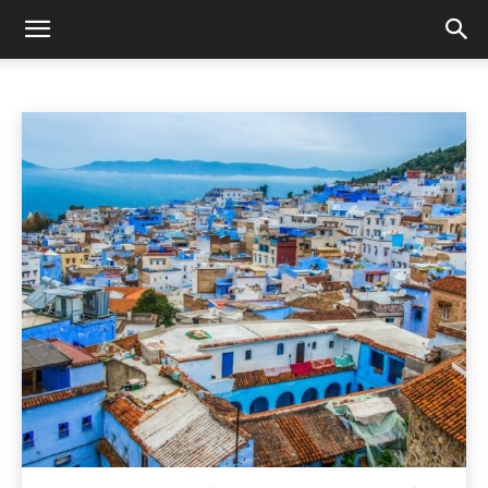
PIGŪS SKRYŽIAI
Įspūdžiai
Kelionių nuotraukos
Paskutinės minutės skrydžiai
Pradžia
Pigūs skryžiai