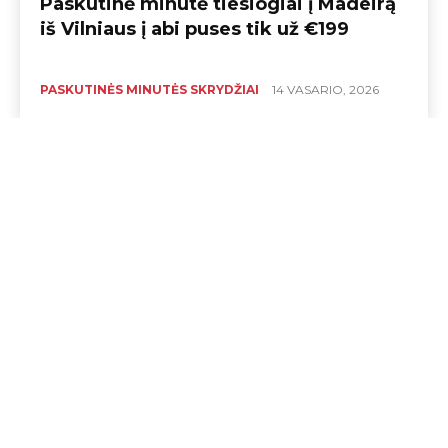
Paskutinė minutė tiesiogiai į Madeirą
iš Vilniaus į abi puses tik už €199
PASKUTINĖS MINUTĖS SKRYDŽIAI
14 VASARIO, 2026