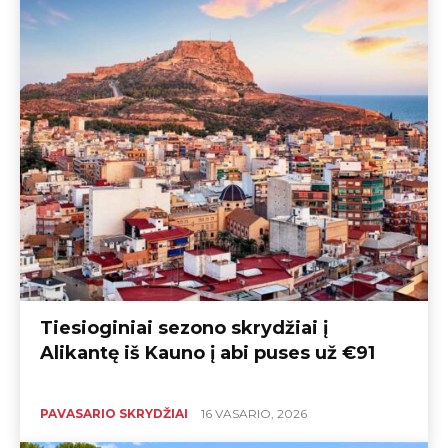
Tiesioginiai sezono skrydžiai į
Alikantę iš Kauno į abi puses už €91
PAVASARIO SKRYDŽIAI
16 VASARIO, 2026