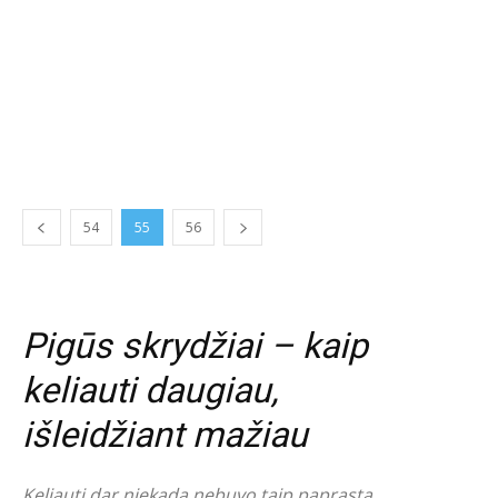
54
55
56
Pigūs skrydžiai – kaip
keliauti daugiau,
išleidžiant mažiau
Keliauti dar niekada nebuvo taip paprasta.