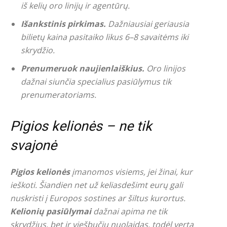
iš kelių oro linijų ir agentūrų.
Išankstinis pirkimas.
Dažniausiai geriausia
bilietų kaina pasitaiko likus 6–8 savaitėms iki
skrydžio.
Prenumeruok naujienlaiškius.
Oro linijos
dažnai siunčia specialius pasiūlymus tik
prenumeratoriams.
Pigios kelionės – ne tik
svajonė
Pigios kelionės
įmanomos visiems, jei žinai, kur
ieškoti. Šiandien net už keliasdešimt eurų gali
nuskristi į Europos sostines ar šiltus kurortus.
Kelionių pasiūlymai
dažnai apima ne tik
skrydžius, bet ir viešbučių nuolaidas, todėl verta