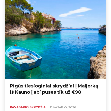
Pigūs tiesioginiai skrydžiai į Maljorką
iš Kauno į abi puses tik už €98
PAVASARIO SKRYDŽIAI
15 VASARIO, 2026