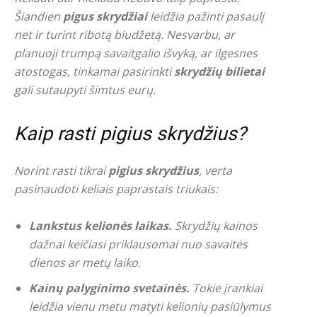
Šiandien
pigus skrydžiai
leidžia pažinti pasaulį
net ir turint ribotą biudžetą. Nesvarbu, ar
planuoji trumpą savaitgalio išvyką, ar ilgesnes
atostogas, tinkamai pasirinkti
skrydžių bilietai
gali sutaupyti šimtus eurų.
Kaip rasti pigius skrydžius?
Norint rasti tikrai
pigius skrydžius
, verta
pasinaudoti keliais paprastais triukais:
Lankstus kelionės laikas.
Skrydžių kainos
dažnai keičiasi priklausomai nuo savaitės
dienos ar metų laiko.
Kainų palyginimo svetainės.
Tokie įrankiai
leidžia vienu metu matyti kelionių pasiūlymus