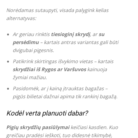
Norėdamas sutaupyti, visada palygink kelias
alternatyvas:
Ar geriau rinktis
tiesioginį skrydį
, ar
su
persėdimu
– kartais antras variantas gali būti
dvigubai pigesnis.
Patikrink skirtingas išvykimo vietas – kartais
skrydžiai iš Rygos ar Varšuvos
kainuoja
žymiai mažiau.
Pasidomėk, ar į kainą įtrauktas bagažas –
pigūs bilietai dažnai apima tik rankinį bagažą.
Kodėl verta planuoti dabar?
Pigių skrydžių pasiūlymai
keičiasi kasdien. Kuo
greičiau pradėsi ieškoti, tuo didesnė tikimybė,