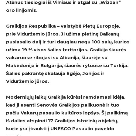
Atėnus tiesiogiai iš Vilniaus ir atgal su „Wizzair”
oro linijomis.
Graikijos Respublika – valstybė Pietų Europoje,
prie Viduržemio jūros. Ji užima pietinę Balkanų
pusiasalio dalį ir turi daugiau negu 100 salų, kurios
užima 19 % visos šalies teritorijos. Graikija šiaurės
vakaruose ribojasi su Albanija, šiaurėje su
Makedonija ir Bulgarija, šiaurės rytuose su Turkija.
Šalies pakrantę skalauja Egėjo, Jonijos ir
Viduržemio jūros.
Moderniųjų laikų Graikija kūrėsi remdamasi idėja,
kad ji esanti Senovės Graikijos palikuonė ir tuo
pačiu Vakarų pasaulio kultūros lopšys. Šį palikimą
iš dalies atspindi 17 Graikijos istorinių objektų,
kurie yra įtraukti į UNESCO Pasaulio paveldo