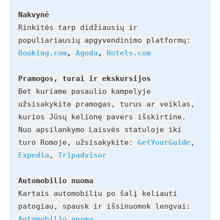
Nakvynė
Rinkitės tarp didžiausių ir
populiariausių apgyvendinimo platformų:
Booking.com
,
Agoda
,
Hotels.com
Pramogos, turai ir ekskursijos
Bet kuriame pasaulio kampelyje
užsisakykite pramogas, turus ar veiklas,
kurios Jūsų kelionę pavers išskirtine.
Nuo apsilankymo Laisvės statuloje iki
turo Romoje, užsisakykite:
GetYourGuide
,
Expedia
,
Tripadvisor
Automobilio nuoma
Kartais automobiliu po šalį keliauti
patogiau, spausk ir išsinuomok lengvai:
Automobilio nuoma