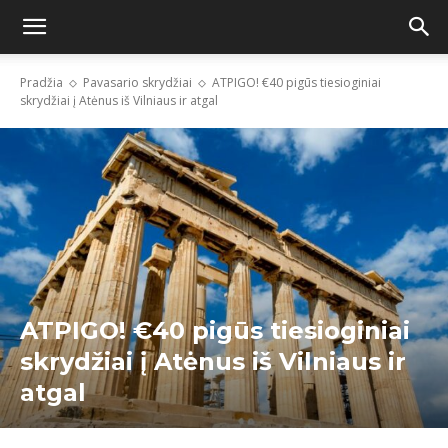
Pradžia
Pavasario skrydžiai
ATPIGO! €40 pigūs tiesioginiai
skrydžiai į Atėnus iš Vilniaus ir atgal
ATPIGO! €40 pigūs tiesioginiai
skrydžiai į Atėnus iš Vilniaus ir
atgal