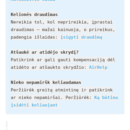
Kelionės draudimas
Nereikia tol, kol neprireikia, įprastai
draudimas – mažai kainuoja, o prireikus,
padengia išlaidas:
įsigyti draudimą
Atšaukė ar atidėjo skrydį?
Patikrink ar gali gauti kompensaciją dėl
atidėto ar atšaukto skrydžio:
AirHelp
Nieko nepamiršk keliaudamas
Peržiūrėk greitą atmintinę ir patikrink
ar nieko nepamiršai. Peržiūrėk:
Ką būtina
įsidėti keliaujant