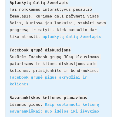
Aplankytų šalių žemėlapis
Tai nemokamas interaktyvus pasaulio
žemėlapis, kuriame gali pažymėti visas
šalis, kuriose jau lankaisi, stebėti savo
progresą ir matyti, kiek pasaulio dar
liko atrasti:
aplankytų šalių žemėlapis
Facebook grupė diskusijoms
Sukūrėm Facebook grupę Jūsų klausimams,
patarimams ir kitoms diskusijoms apie
keliones, prisijunkite ir bendraukime:
Facebook grupė pigūs skrydžiai ir
kelionės
Savarankiškos kelionės planavimas
Išsamus gidas:
Kaip suplanuoti kelionę
savarankiškai: nuo idėjos iki išvykimo