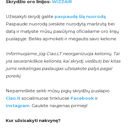
Skrydžio oro linijos:
WIZZAIR
Užsisakyti skrydį galite
paspaudę šią nuorodą
.
Paspaude nuorodą įveskite nurodytą maršrutą bei
datą ir matysite mūsų pasiūlymą oficialiame oro linijų
puslapyje. Beliks apmokėti ir mėgautis savo kelione.
Informuojame, jog Ciao.LT neorganizuoja kelionių. Tai
yra savarankiškos kelionės, kai skrydį, viešbutį bei kitas
jums reikalingas paslaugas užsisakote patys pagal
poreikį.
Nepamirškite sekti mūsų pigių skrydžių puslapio
Ciao.lt
socialiniuose tinkluose
Facebook
ir
Instagram
. Gaukite naujienas pirmieji!
Kur užsisakyti nakvynę?