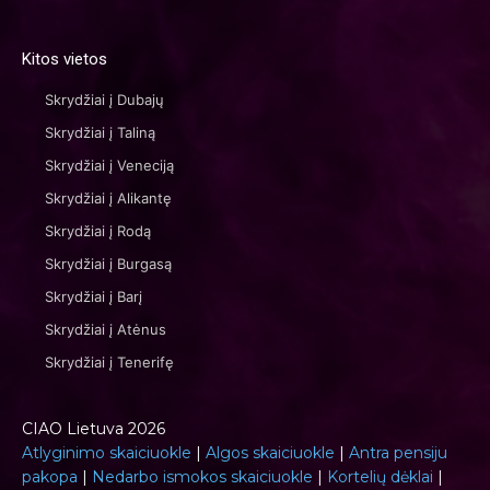
Kitos vietos
Skrydžiai į Dubajų
Skrydžiai į Taliną
Skrydžiai į Veneciją
Skrydžiai į Alikantę
Skrydžiai į Rodą
Skrydžiai į Burgasą
Skrydžiai į Barį
Skrydžiai į Atėnus
Skrydžiai į Tenerifę
CIAO Lietuva 2026
Atlyginimo skaiciuokle
|
Algos skaiciuokle
|
Antra pensiju
pakopa
|
Nedarbo ismokos skaiciuokle
|
Kortelių dėklai
|