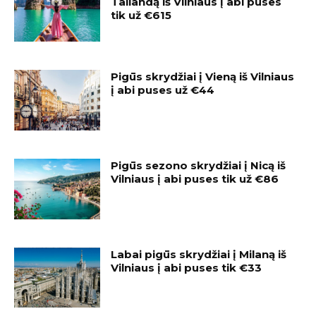
Tailandą iš Vilniaus į abi puses
tik už €615
Pigūs skrydžiai į Vieną iš Vilniaus
į abi puses už €44
Pigūs sezono skrydžiai į Nicą iš
Vilniaus į abi puses tik už €86
Labai pigūs skrydžiai į Milaną iš
Vilniaus į abi puses tik €33