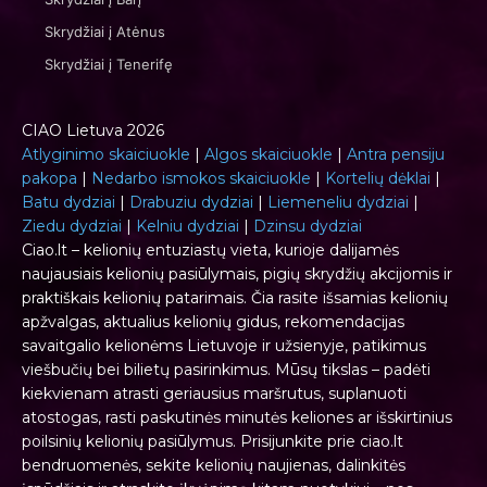
Skrydžiai į Atėnus
Skrydžiai į Tenerifę
CIAO Lietuva 2026
Atlyginimo skaiciuokle
|
Algos skaiciuokle
|
Antra pensiju
pakopa
|
Nedarbo ismokos skaiciuokle
|
Kortelių dėklai
|
Batu dydziai
|
Drabuziu dydziai
|
Liemeneliu dydziai
|
Ziedu dydziai
|
Kelniu dydziai
|
Dzinsu dydziai
Ciao.lt – kelionių entuziastų vieta, kurioje dalijamės
naujausiais kelionių pasiūlymais, pigių skrydžių akcijomis ir
praktiškais kelionių patarimais. Čia rasite išsamias kelionių
apžvalgas, aktualius kelionių gidus, rekomendacijas
savaitgalio kelionėms Lietuvoje ir užsienyje, patikimus
viešbučių bei bilietų pasirinkimus. Mūsų tikslas – padėti
kiekvienam atrasti geriausius maršrutus, suplanuoti
atostogas, rasti paskutinės minutės keliones ar išskirtinius
poilsinių kelionių pasiūlymus. Prisijunkite prie ciao.lt
bendruomenės, sekite kelionių naujienas, dalinkitės