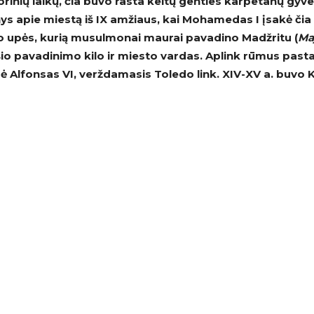
rinių laikų, čia buvo rasta keltų genties karpetanų gyve
enys apie miestą iš IX amžiaus, kai Mohamedas I įsakė čia
o upės, kurią musulmonai maurai pavadino Madžritu (
Maj
 šio pavadinimo kilo ir miesto vardas. Aplink rūmus past
ė Alfonsas VI, verždamasis Toledo link. XIV-XV a. buvo K