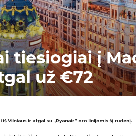
i tiesiogiai į Ma
atgal už €72
 iš Vilniaus ir atgal su „Ryanair” oro linijomis šį rudenį.