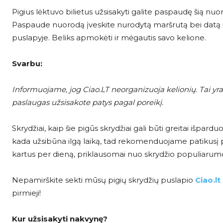
Pigius lėktuvo bilietus užsisakyti galite paspaudę šią nu
Paspaude nuorodą įveskite nurodytą maršrutą bei datą ir
puslapyje. Beliks apmokėti ir mėgautis savo kelione.
Svarbu:
Informuojame, jog Ciao.LT neorganizuoja kelionių. Tai yra 
paslaugas užsisakote patys pagal poreikį.
Skrydžiai, kaip šie pigūs skrydžiai gali būti greitai išparduot
kada užsibūna ilgą laiką, tad rekomenduojame patikusį pigų s
kartus per dieną, priklausomai nuo skrydžio populiarum
Nepamirškite sekti mūsų pigių skrydžių puslapio
Ciao.lt
pirmieji!
Kur užsisakyti nakvynę?