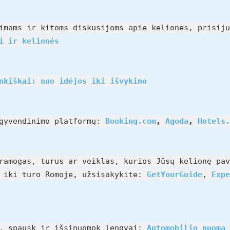
imams ir kitoms diskusijoms apie keliones, prisiju
i ir kelionės
nkiškai: nuo idėjos iki išvykimo
pgyvendinimo platformų:
Booking.com
,
Agoda
,
Hotels.
ramogas, turus ar veiklas, kurios Jūsų kelionę pav
e iki turo Romoje, užsisakykite:
GetYourGuide
,
Expe
u, spausk ir išsinuomok lengvai:
Automobilio nuoma