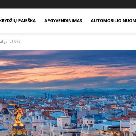
KRYDŽIŲ PAIEŠKA
APGYVENDINIMAS
AUTOMOBILIO NUO
r atgal už €72