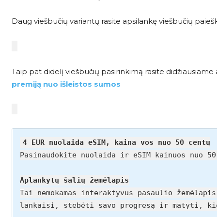
Daug viešbučių variantų rasite apsilankę viešbučių paieš
Taip pat didelį viešbučių pasirinkimą rasite didžiausia
premiją nuo išleistos sumos
4 EUR nuolaida eSIM, kaina vos nuo 50 centų
Pasinaudokite nuolaida ir eSIM kainuos nuo 5
Aplankytų šalių žemėlapis
Tai nemokamas interaktyvus pasaulio žemėlapis
lankaisi, stebėti savo progresą ir matyti, k