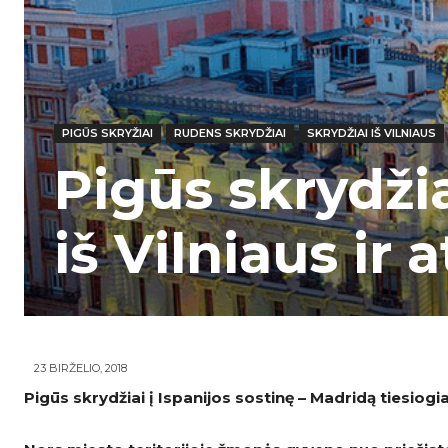
PIGŪS SKRYŽIAI
RUDENS SKRYDŽIAI
SKRYDŽIAI IŠ VILNIAUS
Pigūs skrydžia
iš Vilniaus ir 
23 BIRŽELIO, 2018
Pigūs skrydžiai į Ispanijos sostinę – Madridą tiesiogiai