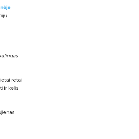
inėje
.
nijų
kalingas
ietai retai
 ir kelis
ujienas