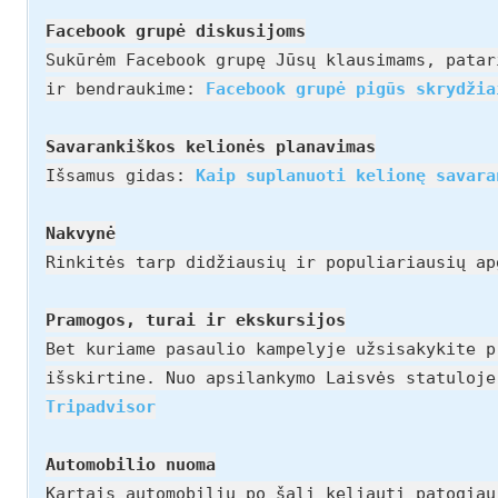
Facebook grupė diskusijoms
Sukūrėm Facebook grupę Jūsų klausimams, patar
ir bendraukime:
Facebook grupė pigūs skrydžia
Savarankiškos kelionės planavimas
Išsamus gidas:
Kaip suplanuoti kelionę savara
Nakvynė
Rinkitės tarp didžiausių ir populiariausių a
Pramogos, turai ir ekskursijos
Bet kuriame pasaulio kampelyje užsisakykite p
išskirtine. Nuo apsilankymo Laisvės statuloj
Tripadvisor
Automobilio nuoma
Kartais automobiliu po šalį keliauti patogia