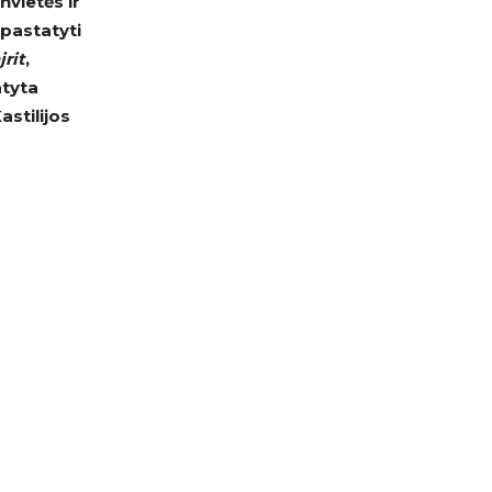
nvietės ir
 pastatyti
rit
,
atyta
astilijos