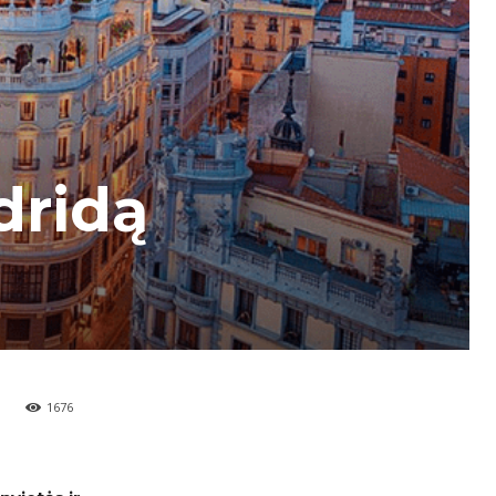
dridą
1676