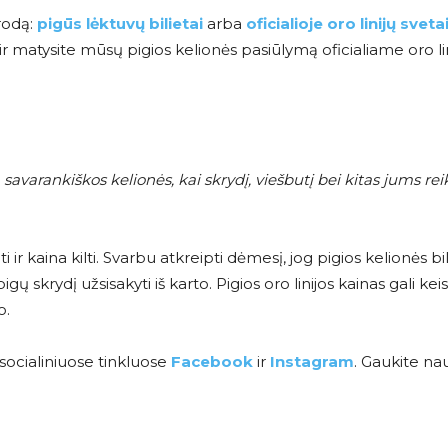
orodą:
pigūs lėktuvų bilietai
arba
oficialioje oro linijų sveta
 matysite mūsų pigios kelionės pasiūlymą oficialiame oro li
savarankiškos kelionės, kai skrydį, viešbutį bei kitas jums rei
i ir kaina kilti. Svarbu atkreipti dėmesį, jog pigios kelionės bil
krydį užsisakyti iš karto. Pigios oro linijos kainas gali keisti
o.
socialiniuose tinkluose
Facebook
ir
Instagram
. Gaukite na