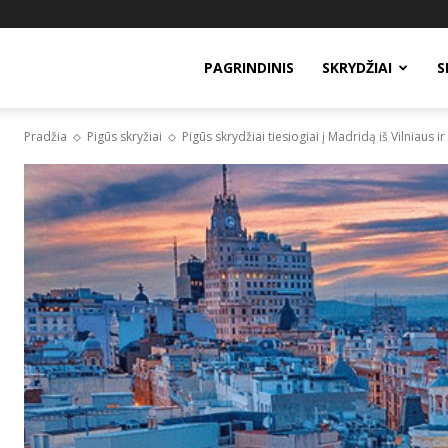
PAGRINDINIS
SKRYDŽIAI
S
Pradžia
Pigūs skryžiai
Pigūs skrydžiai tiesiogiai į Madridą iš Vilniaus i