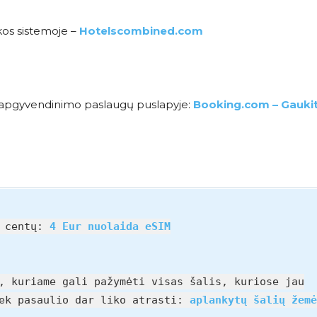
kos sistemoje –
Hotelscombined.com
me apgyvendinimo paslaugų puslapyje:
Booking.com – Gauki
0 centų:
4 Eur nuolaida eSIM
, kuriame gali pažymėti visas šalis, kuriose jau
iek pasaulio dar liko atrasti:
aplankytų šalių žemė