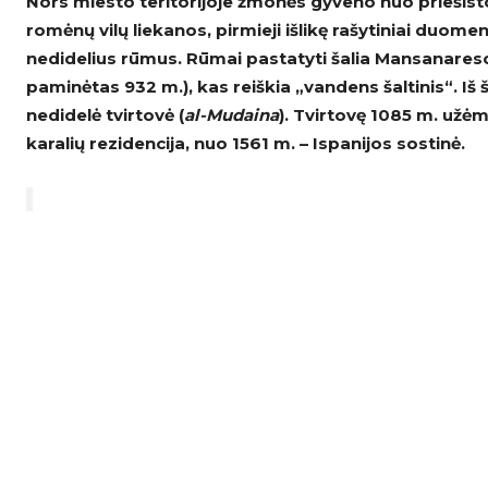
Nors miesto teritorijoje žmonės gyveno nuo priešisto
romėnų vilų liekanos, pirmieji išlikę rašytiniai duom
nedidelius rūmus. Rūmai pastatyti šalia Mansanares
paminėtas 932 m.), kas reiškia „vandens šaltinis“. Iš
nedidelė tvirtovė (
al-Mudaina
). Tvirtovę 1085 m. užėm
karalių rezidencija, nuo 1561 m. – Ispanijos sostinė.