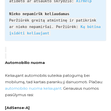
atidėto ar atšaukto skrydžio:
AirHelp
Nieko nepamiršk keliaudamas
Peržiūrėk greitą atmintinę ir patikrink
ar nieko nepamiršai. Peržiūrėk:
Ką būtina
įsidėti keliaujant
Automobilio nuoma
Keliaujant automobilis suteikia patogumą bei
mobilumą, tad kartais paranku jį išsinuomoti. Plačiau:
automobilio nuoma keliaujant
. Geriausius nuomos
pasiūlymus rasi:
[AdSense-A]