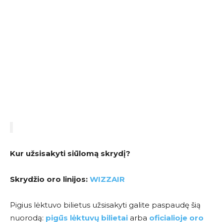
Kur užsisakyti siūlomą skrydį?
Skrydžio oro linijos:
WIZZAIR
Pigius lėktuvo bilietus užsisakyti galite paspaudę šią
nuorodą:
pigūs lėktuvų bilietai
arba
oficialioje oro