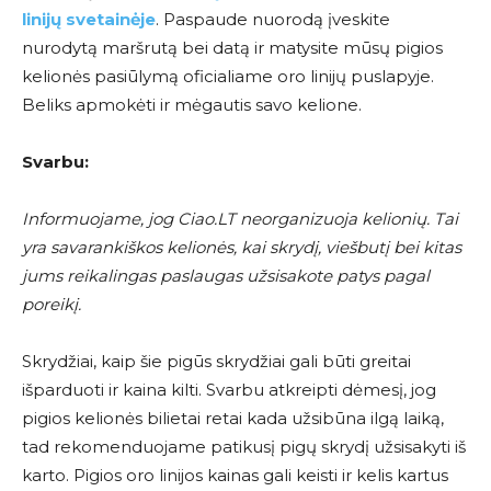
linijų svetainėje
. Paspaude nuorodą įveskite
nurodytą maršrutą bei datą ir matysite mūsų pigios
kelionės pasiūlymą oficialiame oro linijų puslapyje.
Beliks apmokėti ir mėgautis savo kelione.
Svarbu:
Informuojame, jog Ciao.LT neorganizuoja kelionių. Tai
yra savarankiškos kelionės, kai skrydį, viešbutį bei kitas
jums reikalingas paslaugas užsisakote patys pagal
poreikį.
Skrydžiai, kaip šie pigūs skrydžiai gali būti greitai
išparduoti ir kaina kilti. Svarbu atkreipti dėmesį, jog
pigios kelionės bilietai retai kada užsibūna ilgą laiką,
tad rekomenduojame patikusį pigų skrydį užsisakyti iš
karto. Pigios oro linijos kainas gali keisti ir kelis kartus