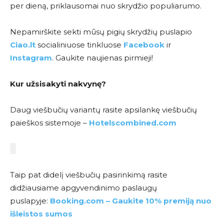
per dieną, priklausomai nuo skrydžio populiarumo.
Nepamirškite sekti mūsų pigių skrydžių puslapio
Ciao.lt
socialiniuose tinkluose
Facebook
ir
Instagram
. Gaukite naujienas pirmieji!
Kur užsisakyti nakvynę?
Daug viešbučių variantų rasite apsilankę viešbučių
paieškos sistemoje –
Hotelscombined.com
Taip pat didelį viešbučių pasirinkimą rasite
didžiausiame apgyvendinimo paslaugų
puslapyje:
Booking.com – Gaukite 10% premiją nuo
išleistos sumos