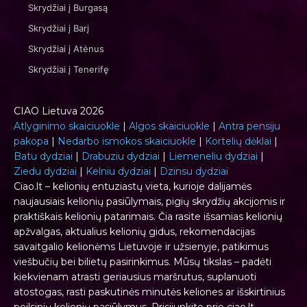
Skrydžiai į Burgasą
Skrydžiai į Barį
Skrydžiai į Atėnus
Skrydžiai į Tenerifę
CIAO Lietuva 2026
Atlyginimo skaiciuokle
|
Algos skaiciuokle
|
Antra pensiju
pakopa
|
Nedarbo ismokos skaiciuokle
|
Kortelių dėklai
|
Batu dydziai
|
Drabuziu dydziai
|
Liemeneliu dydziai
|
Ziedu dydziai
|
Kelniu dydziai
|
Dzinsu dydziai
Ciao.lt – kelionių entuziastų vieta, kurioje dalijamės
naujausiais kelionių pasiūlymais, pigių skrydžių akcijomis ir
praktiškais kelionių patarimais. Čia rasite išsamias kelionių
apžvalgas, aktualius kelionių gidus, rekomendacijas
savaitgalio kelionėms Lietuvoje ir užsienyje, patikimus
viešbučių bei bilietų pasirinkimus. Mūsų tikslas – padėti
kiekvienam atrasti geriausius maršrutus, suplanuoti
atostogas, rasti paskutinės minutės keliones ar išskirtinius