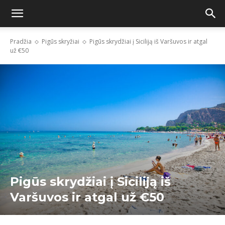
Pradžia
Pigūs skryžiai
Pigūs skrydžiai į Siciliją iš Varšuvos ir atgal
už €50
Pigūs skrydžiai į Siciliją iš
Varšuvos ir atgal už €50