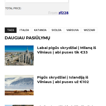
TAGS
ITALIJA
KATANIJA
SICILIJA
VARSUVA
WIZZAIR
DAUGIAU PASIŪLYMŲ
Labai pigūs skrydžiai į Milaną iš
Vilniaus į abi puses tik €33
Pigūs skrydžiai į Islandiją iš
Vilniaus į abi puses už €102