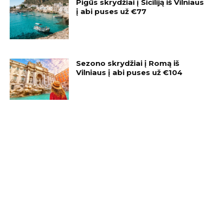
Pigūs skrydžiai į Siciliją iš Vilniaus
į abi puses už €77
Sezono skrydžiai į Romą iš
Vilniaus į abi puses už €104