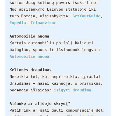
kurios Jūsų kelionę pavers išskirtine.
Nuo apsilankymo Laisvės statuloje iki
turo Romoje, užsisakykite:
GetYourGuide
,
Expedia
,
Tripadvisor
Automobilio nuoma
Kartais automobiliu po šalį keliauti
patogiau, spausk ir išsinuomok lengvai:
Automobilio nuoma
Kelionės draudimas
Nereikia tol, kol neprireikia, įprastai
draudimas – mažai kainuoja, o prireikus,
padengia išlaidas:
įsigyti draudimą
Atšaukė ar atidėjo skrydį?
Patikrink ar gali gauti kompensaciją dėl