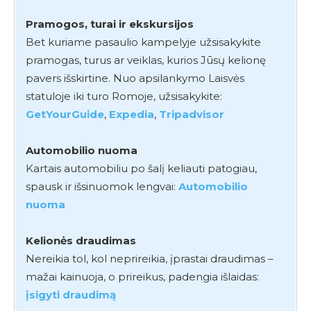
Pramogos, turai ir ekskursijos
Bet kuriame pasaulio kampelyje užsisakykite
pramogas, turus ar veiklas, kurios Jūsų kelionę
pavers išskirtine. Nuo apsilankymo Laisvės
statuloje iki turo Romoje, užsisakykite:
GetYourGuide
,
Expedia
,
Tripadvisor
Automobilio nuoma
Kartais automobiliu po šalį keliauti patogiau,
spausk ir išsinuomok lengvai:
Automobilio
nuoma
Kelionės draudimas
Nereikia tol, kol neprireikia, įprastai draudimas –
mažai kainuoja, o prireikus, padengia išlaidas:
įsigyti draudimą