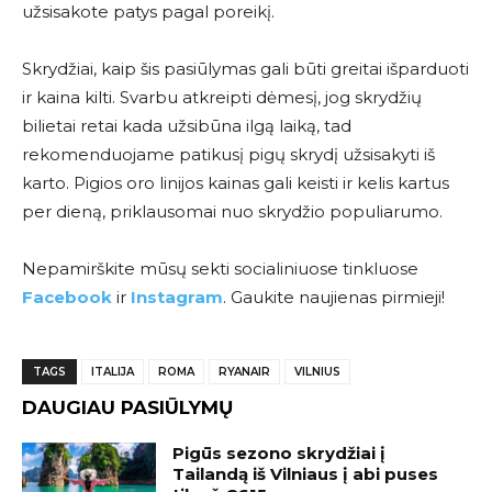
užsisakote patys pagal poreikį.
Skrydžiai, kaip šis pasiūlymas gali būti greitai išparduoti
ir kaina kilti. Svarbu atkreipti dėmesį, jog skrydžių
bilietai retai kada užsibūna ilgą laiką, tad
rekomenduojame patikusį pigų skrydį užsisakyti iš
karto. Pigios oro linijos kainas gali keisti ir kelis kartus
per dieną, priklausomai nuo skrydžio populiarumo.
Nepamirškite mūsų sekti socialiniuose tinkluose
Facebook
ir
Instagram
. Gaukite naujienas pirmieji!
TAGS
ITALIJA
ROMA
RYANAIR
VILNIUS
DAUGIAU PASIŪLYMŲ
Pigūs sezono skrydžiai į
Tailandą iš Vilniaus į abi puses