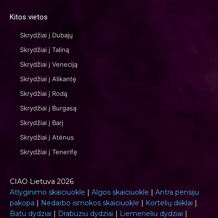
Kitos vietos
Skrydžiai į Dubajų
Skrydžiai į Taliną
Skrydžiai į Veneciją
Skrydžiai į Alikantę
Skrydžiai į Rodą
Skrydžiai į Burgasą
Skrydžiai į Barį
Skrydžiai į Atėnus
Skrydžiai į Tenerifę
CIAO Lietuva 2026
Atlyginimo skaiciuokle
|
Algos skaiciuokle
|
Antra pensiju
pakopa
|
Nedarbo ismokos skaiciuokle
|
Kortelių dėklai
|
Batu dydziai
|
Drabuziu dydziai
|
Liemeneliu dydziai
|