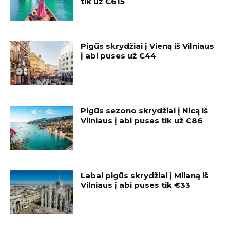
tik už €615
Pigūs skrydžiai į Vieną iš Vilniaus
į abi puses už €44
Pigūs sezono skrydžiai į Nicą iš
Vilniaus į abi puses tik už €86
Labai pigūs skrydžiai į Milaną iš
Vilniaus į abi puses tik €33