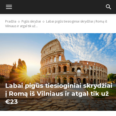
Pradžia
Pigūs skryžiai
Labai pigūs tiesioginiai skrydžiai į Romą iš
Vilniaus ir atgal tik už...
Labai pigūs tiesioginiai skrydžiai
į Romą iš Vilniaus ir atgal tik už
€23