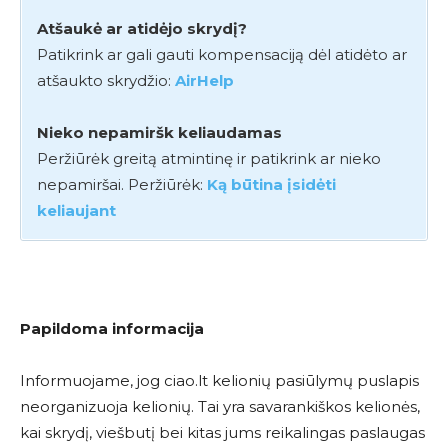
Atšaukė ar atidėjo skrydį?
Patikrink ar gali gauti kompensaciją dėl atidėto ar
atšaukto skrydžio:
AirHelp
Nieko nepamiršk keliaudamas
Peržiūrėk greitą atmintinę ir patikrink ar nieko
nepamiršai. Peržiūrėk:
Ką būtina įsidėti
keliaujant
Papildoma informacija
Informuojame, jog ciao.lt kelionių pasiūlymų puslapis
neorganizuoja kelionių. Tai yra savarankiškos kelionės,
kai skrydį, viešbutį bei kitas jums reikalingas paslaugas