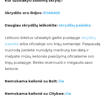
Kur užsisakyti siūlomą skrydį?
Skrydžio oro linijos:
RYANAIR
Daugiau skrydžių ieškokite:
skrydžių paieška
Lėktuvo bilietus užsisakyti galite puslapyje
skrydžių
paieška
arba oficialioje oro linijų svetainėje. Paspaudę
nuorodą įveskite nurodytą maršrutą bei datą ir
matysite mūsų kelionės pasiūlymą oficialiame oro
linijų puslapyje. Beliks rezervuoti ir mėgautis savo
kelione.
Nemokama kelionė su Bolt:
čia
Nemokama kelionė su Citybee:
čia