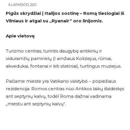
6 LAPKRIČIO, 2021
Pigūs skrydžiai į Italijos sostinę – Romą tiesiogiai iš
Vilniaus ir atgal su
„Ryanair
“
oro linijomis.
Apie vietovę
Turizmo centras, turintis daugybę antikinių ir
viduramžių paminklų (I amžiaus Koliziejus, rūmai,
akvedukai, fontanai ir kiti statiniai), turtingus muziejus.
Pačiame mieste yra Vatikano valstybė – popiežiaus
rezidencija. Romos centras nuo Antikos laikų išsidėstęs
ant septynių kalvų, todėl Roma dažnai vadinama
„miestu ant septynių kalvų“.