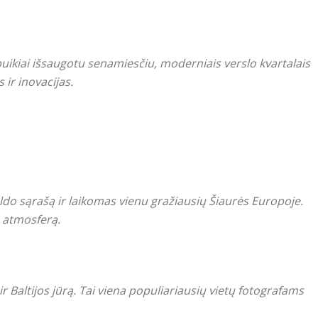
 puikiai išsaugotu senamiesčiu, moderniais verslo kvartalais
 ir inovacijas.
ldo sąrašą ir laikomas vienu gražiausių Šiaurės Europoje.
ą atmosferą.
r Baltijos jūrą. Tai viena populiariausių vietų fotografams