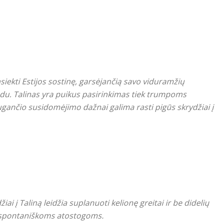
asiekti Estijos sostinę, garsėjančią savo viduramžių
du. Talinas yra puikus pasirinkimas tiek trumpoms
ugančio susidomėjimo dažnai galima rasti pigūs skrydžiai į
ai į Taliną leidžia suplanuoti kelionę greitai ir be didelių
r spontaniškoms atostogoms.