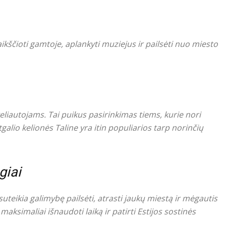
ikščioti gamtoje, aplankyti muziejus ir pailsėti nuo miesto
eliautojams. Tai puikus pasirinkimas tiems, kurie nori
itgalio kelionės Taline yra itin populiarios tarp norinčių
giai
suteikia galimybę pailsėti, atrasti jaukų miestą ir mėgautis
aksimaliai išnaudoti laiką ir patirti Estijos sostinės