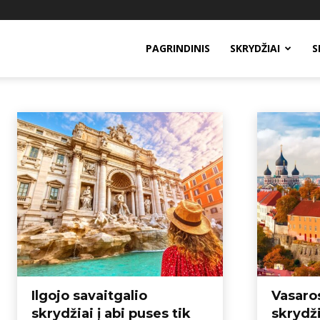
PAGRINDINIS
SKRYDŽIAI
S
SKRYDŽIAI Į TALINĄ
Įspūdžiai
Kelionių nuotraukos
Paskutinės minutės skrydžiai
Patarimai
Pradžia
Skrydžiai į Taliną
Ilgojo savaitgalio
Vasaros
skrydžiai į abi puses tik
skrydži