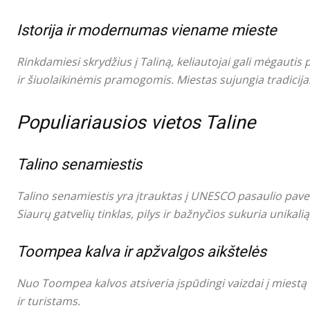
Istorija ir modernumas viename mieste
Rinkdamiesi skrydžius į Taliną, keliautojai gali mėgautis
ir šiuolaikinėmis pramogomis. Miestas sujungia tradicijas
Populiariausios vietos Taline
Talino senamiestis
Talino senamiestis yra įtrauktas į UNESCO pasaulio pave
Siaurų gatvelių tinklas, pilys ir bažnyčios sukuria unikali
Toompea kalva ir apžvalgos aikštelės
Nuo Toompea kalvos atsiveria įspūdingi vaizdai į miestą i
ir turistams.