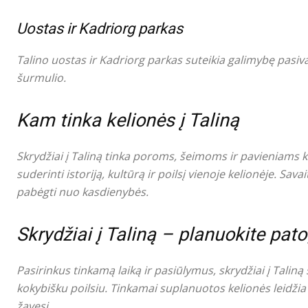
Uostas ir Kadriorg parkas
Talino uostas ir Kadriorg parkas suteikia galimybę pasiva
šurmulio.
Kam tinka kelionės į Taliną
Skrydžiai į Taliną tinka poroms, šeimoms ir pavieniams k
suderinti istoriją, kultūrą ir poilsį vienoje kelionėje. Sava
pabėgti nuo kasdienybės.
Skrydžiai į Taliną – planuokite pato
Pasirinkus tinkamą laiką ir pasiūlymus, skrydžiai į Taliną 
kokybišku poilsiu. Tinkamai suplanuotos kelionės leidžia m
žavesį.