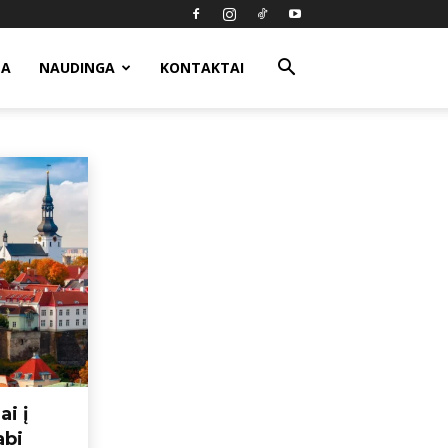
MA
NAUDINGA
KONTAKTAI
ūs skryžiai
Rekomendacijos
Rudens skrydžiai
ai į
abi