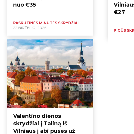
nuo €35
Vilniau
€27
PASKUTINĖS MINUTĖS SKRYDŽIAI
22 BIRŽELIO, 2026
PIGŪS SKR
Valentino dienos
skrydžiai į Taliną iš
Vilniaus į abi puses už