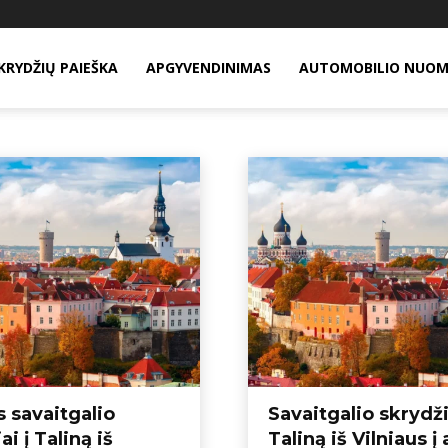
KRYDŽIŲ PAIEŠKA
APGYVENDINIMAS
AUTOMOBILIO NUO
 keliaujantiems
Pavasario skrydžiai
Pigūs skrydžiai į Alikantę iš Lietuvos
Pig
 savaitgalio
Savaitgalio skrydži
ai į Taliną iš
Taliną iš Vilniaus į 