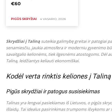
€60
PIGŪS SKRYŽIAI
4 VASARIO, 2026
Skrydžiai į Taliną
suteikia galimybę greitai ir patogiai p
senamiesčiu, jaukia atmosfera ir moderniu gyvenimo bū
savaitgalio kelionėms, tiek ilgesnėms atostogoms. Dėl a
Taliną, leidžiantys keliauti ekonomiškai.
Kodėl verta rinktis keliones į Taliną
Pigūs skrydžiai ir patogus susisiekimas
Talinas yra lengvai pasiekiamas iš Lietuvos, o pigūs skrydži
išlaidų. Tai idealus pasirinkimas trumpoms išvykoms a